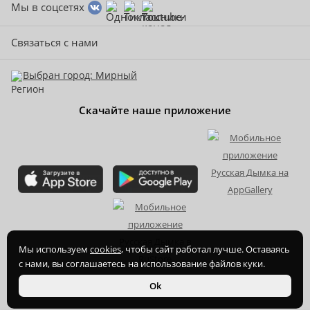
Мы в соцсетях
Связаться с нами
Выбран город: Мирный
Скачайте наше приложение
Мы используем
cookies
, чтобы сайт работал лучше. Оставаясь
с нами, вы соглашаетесь на использование файлов куки.
2015-
2026
© ООО Торгово-производственная компания Ханхи,
Ok
ОГРН 1164350070720