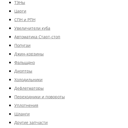
ТЭНы
Царги
СПН и РПН
Увеличители куба
Автоматика Старт-стоп
Попугаи
Джин-корзины
Фальшдно
Диоптры
Холодильники
Дефлегматоры
Переходники и повороты
Уплотнения
Шланги
Другие запчасти