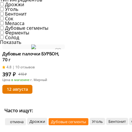
Дрожжи
Уголь
Бентонит
Сок
Меласса
Дубовые сегменты
Ферменты
Солод
Показать
Дубовые палочки БУРБОН,
70 г
4.8 | 10 отзывов
397
₽
410 ₽
Цена
в магазине
г. Мирный
12 августа
Часто ищут:
Дрожжи
Уголь
Бентонит
отмена
Дубовые сегменты