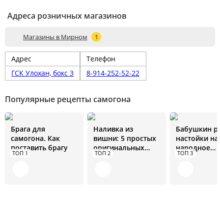
Адреса розничных магазинов
Магазины в Мирном
1
Адрес
Телефон
ГСК Улохан, бокс 3
8-914-252-52-22
Популярные рецепты самогона
Брага для
Наливка из
Бабушкин р
самогона. Как
вишни: 5 простых
настойки на
поставить брагу
оригинальных
народное
ТОП 1
ТОП 2
ТОП 3
рецептов
средство от 
болезней