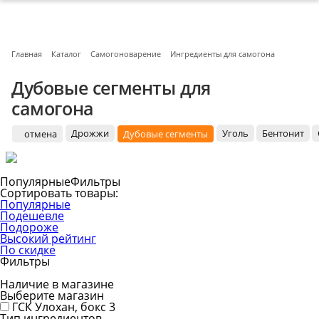
Главная
Каталог
Самогоноварение
Ингредиенты для самогона
Дубовые сегменты для
самогона
Дрожжи
Уголь
Бентонит
отмена
Дубовые сегменты
Популярные
Фильтры
Сортировать товары:
Популярные
Подешевле
Подороже
Высокий рейтинг
По скидке
Фильтры
Наличие в магазине
Выберите магазин
ГСК Улохан, бокс 3
Тип ингредиентов