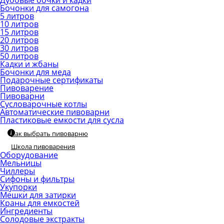
Дубовые бочки и кадки
Бочонки для самогона
5 литров
10 литров
15 литров
20 литров
30 литров
50 литров
Кадки и жбаны
Бочонки для меда
Подарочные сертификаты
Пивоварение
Пивоварни
Сусловарочные котлы
Автоматические пивоварни
Пластиковые емкости для сусла
Как выбрать пивоварню
Школа пивоварения
Оборудование
Мельницы
Чиллеры
Сифоны и фильтры
Укупорки
Мешки для затирки
Краны для емкостей
Ингредиенты
Солодовые экстракты