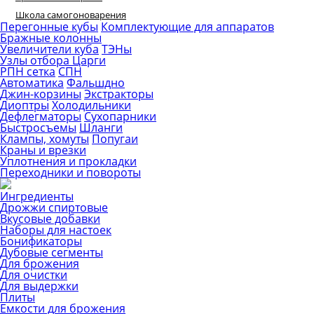
Школа самогоноварения
Перегонные кубы
Комплектующие для аппаратов
Бражные колонны
Увеличители куба
ТЭНы
Узлы отбора
Царги
РПН сетка
СПН
Автоматика
Фальшдно
Джин-корзины
Экстракторы
Диоптры
Холодильники
Дефлегматоры
Сухопарники
Быстросъемы
Шланги
Клампы, хомуты
Попугаи
Краны и врезки
Уплотнения и прокладки
Переходники и повороты
Ингредиенты
Дрожжи спиртовые
Вкусовые добавки
Наборы для настоек
Бонификаторы
Дубовые сегменты
Для брожения
Для очистки
Для выдержки
Плиты
Емкости для брожения