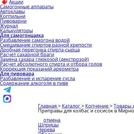
Акции
Самогонные аппараты
Автоклавы
Коптильни
Пивоварни
Журнал
Калькуляторы
Для самогонщика
Разбавление самогона водой
Смешивание спиртов разной крепости
Дробная перегонка спирта-сырца
Расчет сахарной браги
Замена сахара глюкозой (декстрозой)
Расчет абсолютного спирта и отбора голов
Коррекция показаний ареометра
Для пивовара
Разбавление и испарение сусла
Содержание алкоголя в пиве
Главная
>
Каталог
>
Копчение
>
Товары д
Приправы для колбас и сосисок в Мирн
отмена
Шприцы
Черева