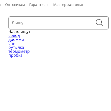
а
Оптовикам
Гарантия +
Мастер застолья
Часто ищут
солод
дрожжи
спн
бутылка
термометр
пробка