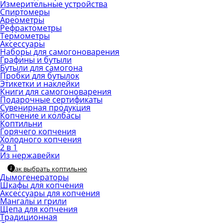
Измерительные устройства
Спиртомеры
Ареометры
Рефрактометры
Термометры
Аксессуары
Наборы для самогоноварения
Графины и бутыли
Бутыли для самогона
Пробки для бутылок
Этикетки и наклейки
Книги для самогоноварения
Подарочные сертификаты
Сувенирная продукция
Копчение и колбасы
Коптильни
Горячего копчения
Холодного копчения
2 в 1
Из нержавейки
Как выбрать коптильню
Дымогенераторы
Шкафы для копчения
Аксессуары для копчения
Мангалы и грили
Щепа для копчения
Традиционная