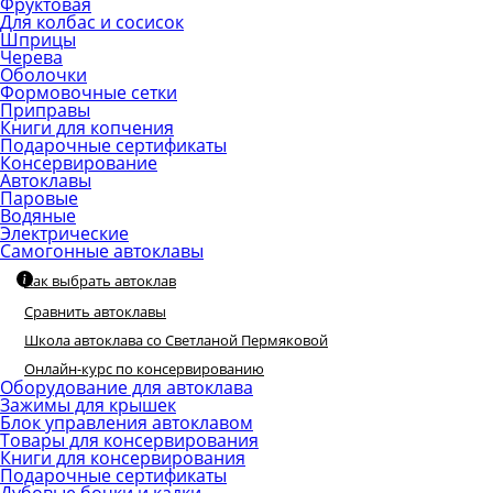
Фруктовая
Для колбас и сосисок
Шприцы
Черева
Оболочки
Формовочные сетки
Приправы
Книги для копчения
Подарочные сертификаты
Консервирование
Автоклавы
Паровые
Водяные
Электрические
Самогонные автоклавы
Как выбрать автоклав
Сравнить автоклавы
Школа автоклава со Светланой Пермяковой
Онлайн-курс по консервированию
Оборудование для автоклава
Зажимы для крышек
Блок управления автоклавом
Товары для консервирования
Книги для консервирования
Подарочные сертификаты