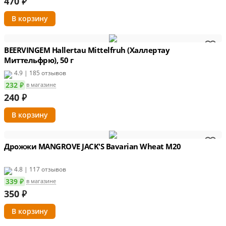
470
₽
BEERVINGEM Hallertau Mittelfruh (Халлертау
Миттельфрю), 50 г
4.9 | 185 отзывов
232 ₽
в магазине
240
₽
Дрожжи MANGROVE JACK'S Bavarian Wheat M20
4.8 | 117 отзывов
339 ₽
в магазине
350
₽