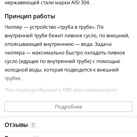
нержавеющей стали марки AISI 304.
Принцип работы
Чиллер — устройство «труба в трубе». По
внутренней трубе бежит пивное сусло, по внешней,
опоясывающей внутреннюю — вода. Задача
чиллера — максимально быстро охладить пивное
сусло (идущее по внутренней трубе) с помощью
холодной воды, которая подводится к внешней
трубке.
При помощи обычного ПВХ или силиконового
шланга чиллер через верхний штуцер подключается
Подробнее
к выходному отверстию куба (крану), в котором
варится пиво.
Отзывы
7
По окончании варки мы открываем кран на кубе и
начинаем пропускать горячее сусло через чиллер.