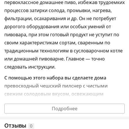
первоклассное домашнее пиво, избежав трудоемких
процессов затирки солода, промывки, нагрева,
фильтрации, осахаривания и др. Он не потребует
дорогого оборудования или особых умений от
пивовара, при этом готовый продукт не уступит по
своим характеристикам сортам, сваренным по
традиционным технологиям в сусловарочном котле
или домашней пивоварне. Главное — точно
следовать инструкции.
С помощью этого набора вы сделаете дома
превосходный чешский пилснер с чистыми
свежим солодовым вкусом, освежающим
послевкусием и затяжной горечью.
Подробнее
В составе набора есть все необходимое для
приготовления:
Отзывы
0