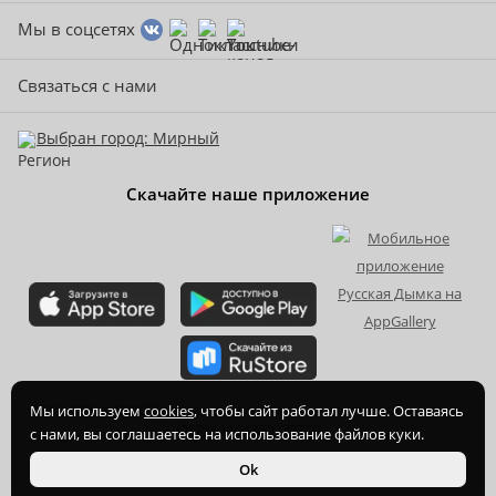
Мы в соцсетях
Связаться с нами
Выбран город: Мирный
Скачайте наше приложение
2015-
2026
© ООО Торгово-производственная компания Ханхи,
Мы используем
cookies
, чтобы сайт работал лучше. Оставаясь
ОГРН 1164350070720
с нами, вы соглашаетесь на использование файлов куки.
Ok