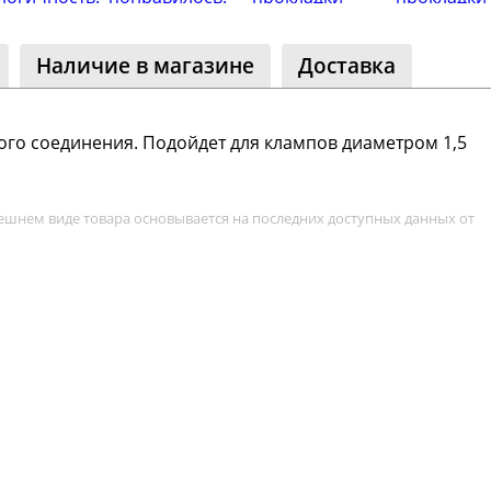
ество
лассники
Наличие в магазине
Доставка
читателей
го соединения. Подойдет для клампов диаметром 1,5
ешнем виде товара основывается на последних доступных данных от
Реклама