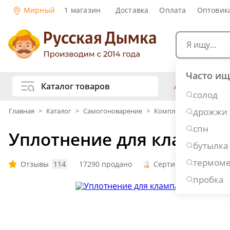
Мирный
1 магазин
Доставка
Оплата
Оптовик
Часто ищ
Каталог товаров
АКЦИИ
Са
солод
жу
дрожжи
Главная
>
Каталог
>
Самогоноварение
>
Комплектующие
>
Уп
Самогоноварение
Рецепты нап
спн
Уплотнение для клампа 
Самогон и 
Копчение и колбасы
бутылка
Виски
Ко
термоме
Ром
Джи
Отзывы
114
17290 продано
Сертификат
По
Консервирование
Наливки и 
пробка
Вино
Пив
Дубовые бочки и кадки
Рецепты ед
Пивоварение
Консервы и