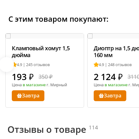
С этим товаром покупают:
Кламповый хомут 1,5
Диоптр на 1,5 д
дюйма
160 мм
4.9 | 245 отзывов
4.9 | 248 отзывов
193
₽
2 124
₽
350 ₽
3110
Цена
в магазине
г. Мирный
Цена
в магазине
г. М
Завтра
Завтра
Отзывы о товаре
114