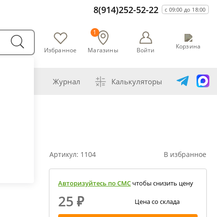
8(914)252-52-22
с 09:00 до 18:00
1
Корзина
Избранное
Магазины
Войти
варни
Журнал
Калькуляторы
амогонщика
авление самогона водой
ивание спиртов разной крепости
Артикул:
1104
В избранное
ная перегонка спирта-сырца
ет сахарной браги
Авторизуйтесь по СМС
чтобы снизить цену
а сахара глюкозой (декстрозой)
25
₽
Цена со склада
ет абсолютного спирта и отбора голов