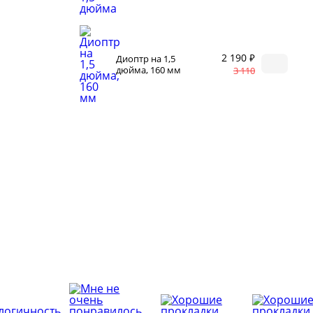
и
Корр
автоклаве
Сыр
Для п
аров
2 190 ₽
Диоптр на 1,5
Разб
 самогонных
дюйма, 160 мм
3 110
2026
Соде
ги
ал
мастер-классов
ество
акте
 читателей