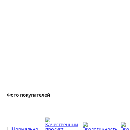
Копченост
Виноделие
Колбасы
Обзоры тов
Сыроварение
👍 Рейтинг
аппаратов 
Подарочные карты
Все рейтин
Фото покупателей
Youtube-кан
800+ видео и 
Сообщ
ВКонт
25 000+