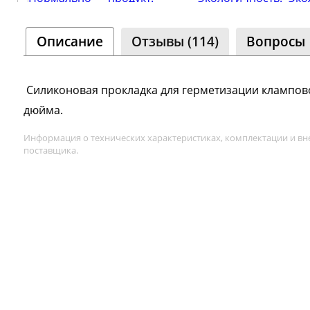
Сообщ
Однок
Описание
Отзывы (114)
Вопросы
8 000+ 
Силиконовая прокладка для герметизации клампово
дюйма.
а
Информация о технических характеристиках, комплектации и вн
поставщика.