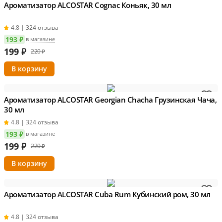
Ароматизатор ALCOSTAR Cognac Коньяк, 30 мл
стабилизации вкуса и аромата.
4.8 | 324 отзыва
Информация о технических характеристиках, комплектации и
внешнем виде товара основывается на последних доступных
193 ₽
в магазине
данных от поставщика.
199
₽
220 ₽
Ароматизатор ALCOSTAR Georgian Chacha Грузинская Чача,
30 мл
4.8 | 324 отзыва
193 ₽
в магазине
199
₽
220 ₽
Ароматизатор ALCOSTAR Cuba Rum Кубинский ром, 30 мл
4.8 | 324 отзыва