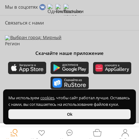
Мы в соцсетях
Связаться с нами
Выбран город: Мирный
Скачайте наше приложение
2015-
2026
© ООО Торгово-производственная компания Ханхи,
Мы используем
cookies
, чтобы сайт работал лучше. Оставаясь
ОГРН 1164350070720
с нами, вы соглашаетесь на использование файлов куки.
Ok