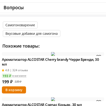
температуры для окончательного формирования
Вопросы
вкуса напитка.
Один пузырек рассчитан на приготовление 10
Самогоноварение
литров напитка.
Вкусовые добавки для самогона
Информация о технических характеристиках, комплектации и
внешнем виде товара основывается на последних доступных
Похожие товары:
данных от поставщика.
Ароматизатор ALCOSTAR Cherry brandy Черри Бренди, 30
мл
4.8 | 324 отзыва
193 ₽
в магазине
199
₽
220 ₽
Ароматизатор ALCOSTAR Cognac Коньяк, 30 мл