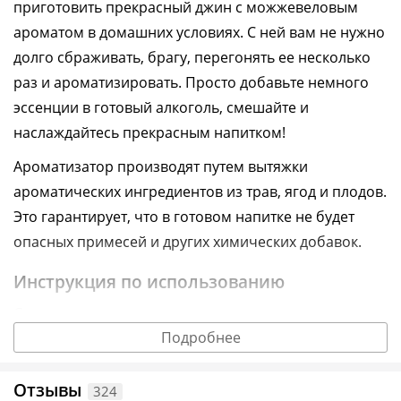
приготовить
прекрасный джин с можжевеловым
ароматом в домашних условиях. С ней вам не нужно
долго сбраживать, брагу, перегонять ее несколько
раз и ароматизировать. Просто добавьте
немного
эссенции в готовый алкоголь, смешайте и
наслаждайтесь прекрасным напитком!
Ароматизатор производят путем вытяжки
ароматических ингредиентов из трав, ягод и плодов.
Это гарантирует, что в готовом напитке не будет
опасных примесей и других химических добавок.
Инструкция по использованию
Смешать содержимое пузырька с алкоголем
Подробнее
крепостью 40-45°. Точно отмерить пропорции
поможет пипетка на горлышке.
Отзывы
324
Убрать на 3-5 дней в темное место комнатной